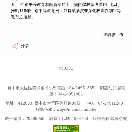
五、 性別平等教育相關資源如上，提供學校參考運用，以利
推動116年性別平等教育日，並持續落實並深化校園性別平等
教育之推動。
瀏覽數:
48
分享
9
9
9
2
9
1
:::
臺中市大里區美群國民小學電話：04-24951335 附設幼兒園電
話：04-24951466
地址：412033 臺中市大里區美群路99號 FAX：04-24911249
聯絡信箱：way@mcps.tc.edu.tw
統一編號：20388058 教育部代碼：064753 版權所有‧轉載必究