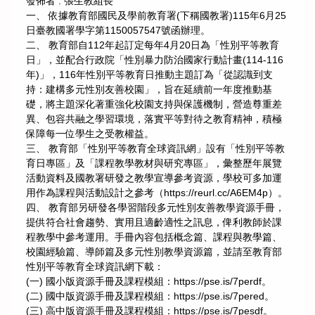
發佈者 :
張生教組長
一、 依據教育部國民及學前教育署(下稱國教署)115年6月25
日臺教國署學字第1150057547號函辦理。
二、 教育部自112年起訂定每年4月20日為「性別平等教育
日」，並配合行政院「性別暴力防治國家行動計畫(114-116
年)」，116年性別平等教育日推動主題訂為「從認識到支
持：建構多元性別友善校園」，旨在延續前一年度推動基
礎，將主題深化著重強化校園支持與保護機制，營造尊重差
異、包容共融之學習環境，落實平等對待之教育精神，積極
保障每一位學生之受教權益。
三、 教育部「性別平等教育全球資訊網」設有「性別平等教
育日專區」及「課程教學教材與研究專區」，彙整歷年展覽
活動資料及國教署研發之教學宣導參考資源，學校可多加運
用作為課程與活動設計之參考（https://reurl.cc/A6EM4p）。
四、 教育部另研發各學習階段多元性別友善教學資源手冊，
提供符合社會趨勢、實用且適齡適性之訊息，俾利教師於課
程教學中參考運用。手冊內容包括概念篇、課程與教學篇、
校園經驗篇、導師篇及多元性別教學資源篇，並請至教育部
性別平等教育全球資訊網下載：
(一) 國小版資源手冊及課程模組：https://pse.is/7perdf。
(二) 國中版資源手冊及課程模組：https://pse.is/7pered。
(三) 高中版資源手冊及課程模組：https://pse.is/7pesdf。