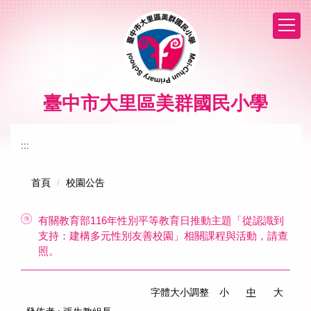
跳
到
主
要
內
容
區
臺中市大里區美群國民小學
:::
首頁
校園公告
有關教育部116年性別平等教育日推動主題「從認識到
支持：建構多元性別友善校園」相關課程與活動，請查
照。
字體大小調整
小
中
大