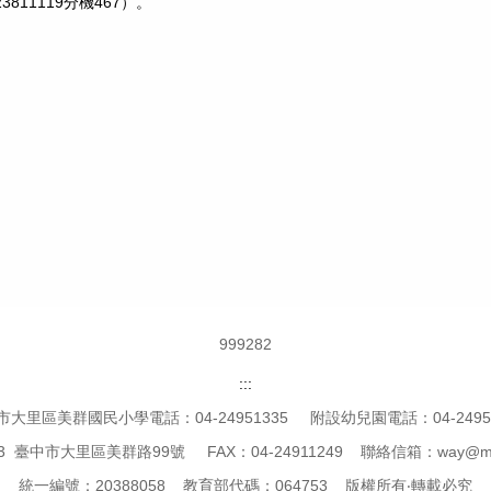
11119分機467）。
9
9
9
2
8
2
:::
市大里區美群國民小學電話：04-24951335 附設幼兒園電話：04-24951
3 臺中市大里區美群路99號 FAX：04-24911249 聯絡信箱：way@mcps.
統一編號：20388058 教育部代碼：064753 版權所有‧轉載必究