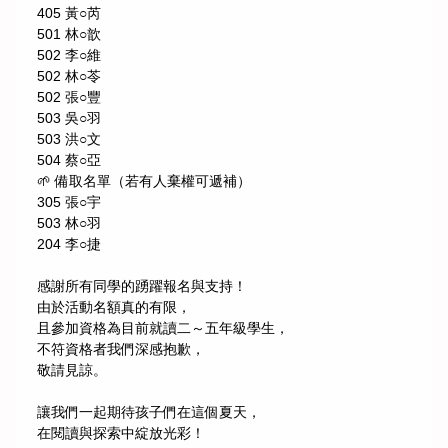
405 黃○芮
501 林○歆
502 李○維
502 林○苓
502 張○豐
503 吳○羽
503 洪○文
504 蔡○亞
🌱 備取名單（若有人棄權可遞補）
305 張○宇
503 林○羽
204 李○捷
感謝所有同學的踴躍報名與支持！
由於活動名額真的有限，
且參加資格為目前就讀二～五年級學生，
不符資格者我們深感抱歉，
敬請見諒。
讓我們一起期待孩子們在這個夏天，
在閱讀與探索中綻放光彩！