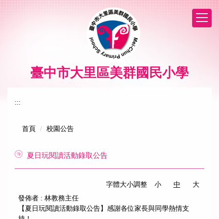
跳
到
主
要
內
容
區
臺中市大里區美群國民小學
:::
首頁
校園公告
夏日玩閱讀活動錄取公告
字體大小調整
小
中
大
發佈者 :
林教務主任
【夏日玩閱讀活動錄取公告】感謝各位家長與同學熱情支
持！