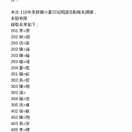
本次 115年美群國小夏日玩閱讀活動報名踴躍，
名額有限
錄取名單如下：
201 李○霈
202 林○淵
203 洪○富
203 陳○涵
203 陳○綸
203 楊○璿
204 廖○凱
301 楊○鉦
303 吳○哲
303 陳○楷
303 湯○
304 楊○安
305 洪○睿
402 張○叡
402 陳○翔
403 吳○安
405 李○燁