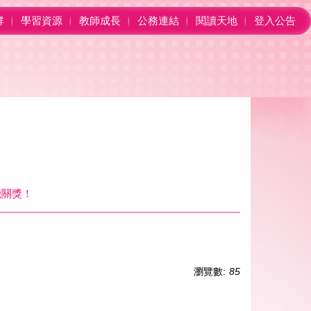
群
學習資源
教師成長
公務連結
閱讀天地
登入公告
機關獎！
瀏覽數:
85