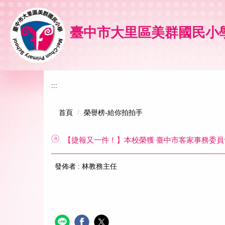
跳
到
主
臺中市大里區美群國民小
要
內
容
區
:::
首頁
榮譽榜-給你拍拍手
【捷報又一件！】本校榮獲 臺中市客家事務委員會
發佈者 :
林教務主任