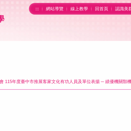
:::
網站導覽
線上教學
回首頁
認識美
學
 115年度臺中市推展客家文化有功人員及單位表揚 ─ 績優機關類