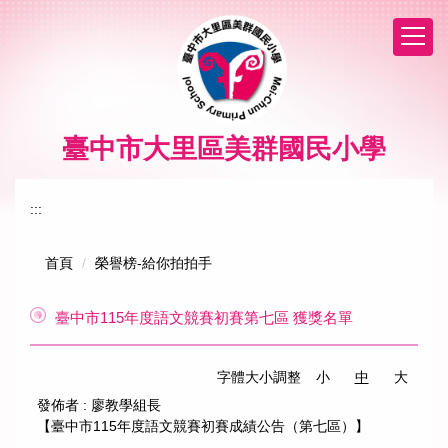
跳
到
主
要
內
容
區
臺中市大里區美群國民小學
:::
首頁
榮譽榜-給你拍拍手
臺中市115年度語文競賽初賽第七區 獲獎名單
字體大小調整
小
中
大
發佈者 :
廖教學組長
【臺中市115年度語文競賽初賽成績公告（第七區）】