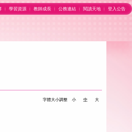
群
學習資源
教師成長
公務連結
閱讀天地
登入公告
字體大小調整
小
中
大