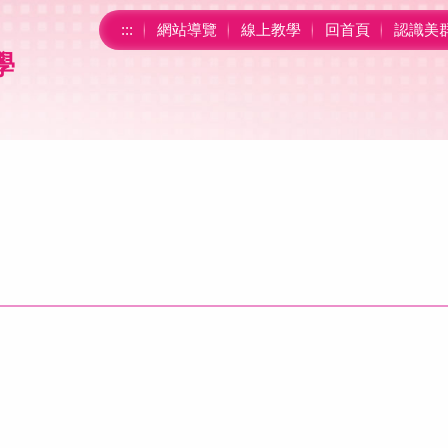
:::
網站導覽
線上教學
回首頁
認識美
學