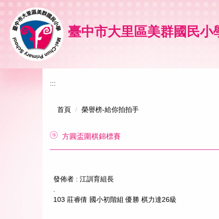
跳
到
主
臺中市大里區美群國民小
要
內
容
區
:::
首頁
榮譽榜-給你拍拍手
方圓盃圍棋錦標賽
發佈者 :
江訓育組長
.
103 莊睿倩 國小初階組 優勝 棋力達26級