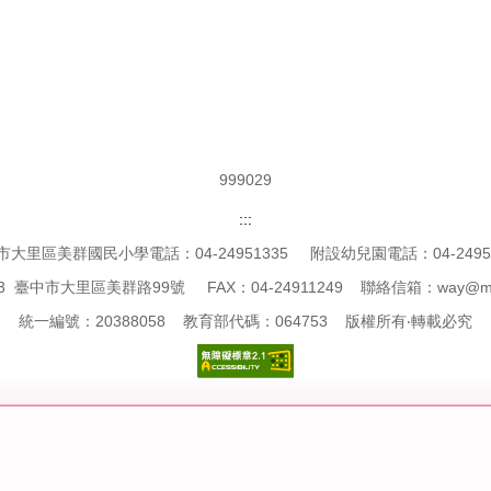
9
9
9
0
2
9
:::
市大里區美群國民小學電話：04-24951335 附設幼兒園電話：04-24951
3 臺中市大里區美群路99號 FAX：04-24911249 聯絡信箱：way@mcps.
統一編號：20388058 教育部代碼：064753 版權所有‧轉載必究