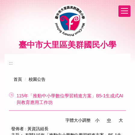
跳
到
主
要
內
容
區
臺中市大里區美群國民小學
:::
首頁
校園公告
115年「推動中小學數位學習精進方案」B5-1生成式AI
與教育應用工作坊
字體大小調整
小
中
大
發佈者 :
黃資訊組長