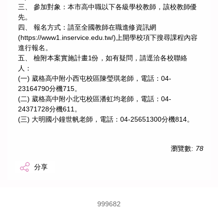
三、 參加對象：本市高中職以下各級學校教師，該校教師優
先。
四、 報名方式：請至全國教師在職進修資訊網
(https://www1.inservice.edu.tw/)上開學校項下搜尋課程內容
進行報名。
五、 檢附本案實施計畫1份，如有疑問，請逕洽各校聯絡
人：
(一) 葳格高中附小西屯校區陳瑩琪老師，電話：04-
23164790分機715。
(二) 葳格高中附小北屯校區潘虹均老師，電話：04-
24371728分機611。
(三) 大明國小鐘世帆老師，電話：04-25651300分機814。
瀏覽數:
78
分享
9
9
9
6
8
2