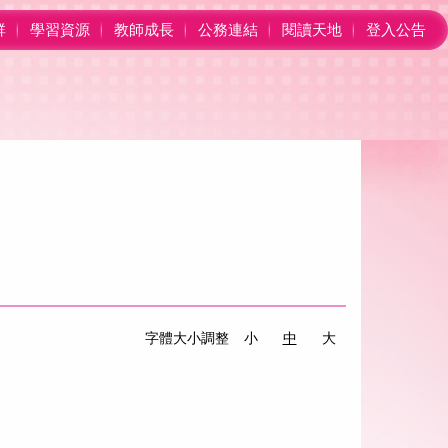
群
學習資源
教師成長
公務連結
閱讀天地
登入公告
字體大小調整
小
中
大