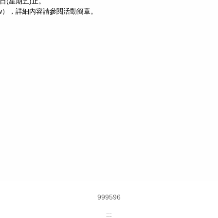
3日(星期五)止。
ov.tw），詳細內容請參閱活動簡章。
9
9
9
5
9
6
:::