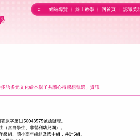
:::
網站導覽
線上教學
回首頁
認識美
學
性多語多元文化繪本親子共讀心得感想甄選」資訊
原字第1150043575號函辦理。
生（含自學生、非營利幼兒園）。
年級組、國小高年級組及國中組，共計5組。