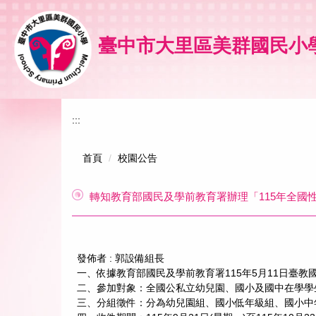
跳
到
主
臺中市大里區美群國民小
要
內
容
區
:::
首頁
校園公告
轉知教育部國民及學前教育署辦理「115年全國
發佈者 :
郭設備組長
一、依據教育部國民及學前教育署115年5月11日臺教國署
二、參加對象：全國公私立幼兒園、國小及國中在學學
三、分組徵件：分為幼兒園組、國小低年級組、國小中