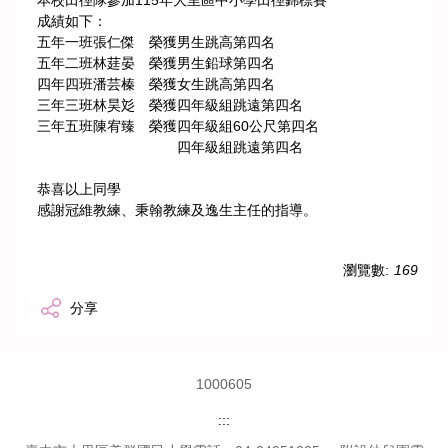
本校田徑隊參加115年大里區中小學田徑錦標賽
成績如下：
五年一班張仁傑 榮獲男生跳高第四名
五年二班林莛晏 榮獲男生鉛球第四名
四年四班潘芸榛 榮獲女生跳高第四名
三年三班林昊彣 榮獲四年級組跳遠第四名
三年五班陳宥臻 榮獲四年級組60公尺第四名
四年級組跳遠第四名
恭喜以上同學
感謝冠維教練、秉翰教練及逸生主任的指導。
瀏覽數:
169
分享
1
0
0
0
6
0
5
:::