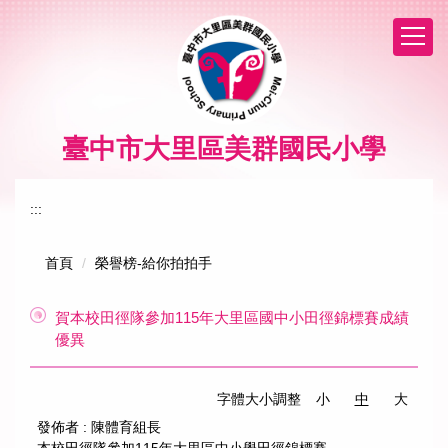
跳
到
主
要
內
容
區
臺中市大里區美群國民小學
:::
首頁
榮譽榜-給你拍拍手
賀本校田徑隊參加115年大里區國中小田徑錦標賽成績
優異
字體大小調整
小
中
大
發佈者 :
陳體育組長