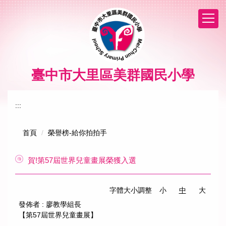
跳
到
主
要
內
容
區
臺中市大里區美群國民小學
:::
首頁
榮譽榜-給你拍拍手
賀!第57屆世界兒童畫展榮獲入選
字體大小調整
小
中
大
發佈者 :
廖教學組長
【第57屆世界兒童畫展】