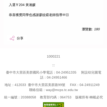
入選🏅204 黃湘媛
恭喜獲獎同學也感謝廖紋鐶老師指導🫶🏻
瀏覽數:
180
分享
1
0
0
0
2
2
1
:::
臺中市大里區美群國民小學電話：04-24951335 附設幼兒園電
話：04-24951466
地址：412033 臺中市大里區美群路99號 FAX：04-24911249
聯絡信箱：way@mcps.tc.edu.tw
統一編號：20388058 教育部代碼：064753 版權所有‧轉載必究