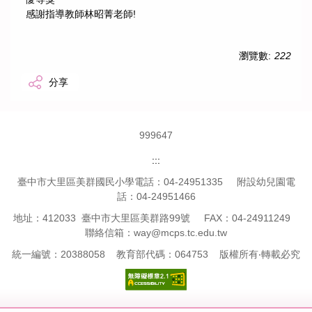
感謝指導教師林昭菁老師!
瀏覽數:
222
分享
9
9
9
6
4
7
:::
臺中市大里區美群國民小學電話：04-24951335 附設幼兒園電
話：04-24951466
地址：412033 臺中市大里區美群路99號 FAX：04-24911249
聯絡信箱：way@mcps.tc.edu.tw
統一編號：20388058 教育部代碼：064753 版權所有‧轉載必究