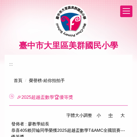
跳
到
主
要
內
容
區
臺中市大里區美群國民小學
:::
首頁
榮譽榜-給你拍拍手
🎉2025超越盃數學🏆優等獎
字體大小調整
小
中
大
發佈者 :
廖教學組長
恭喜405賴羿綸同學榮獲2025超越盃數學T&AMC全國競賽---
優等獎