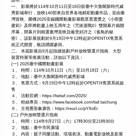
說明：
一、 影展將於114年10月11日至18日假臺中大魯閣新時代威
秀影城舉行，放映140部來自世界各地精彩動畫作品，並由臺
灣首映、榮獲2025安錫國際動畫影展觀眾票選獎之《小雨愛
蜜莉》及即將歡慶上映五周年之《咒術迴戰0》雙開幕片揭開
序幕，閉幕片則精選臺灣首映且備受好評之《雀鳥的秘
密》。該影展規劃於9月19日中午12時起於OPENTIX售票系
統正式開賣，敬請踴躍參與。
二、 本屆影展自9月起陸續規劃戶外放映暨選片指南、大型
裝置特展等推廣活動，詳如以下資訊：
(一) 2025臺中國際動畫影展
１、 時間：114年10月11日（六）至10月18日（六）
２、 地點：臺中大魯閣新時代威秀影城
３、 售票方式：9月19日中午12時起於OPENTIX售票系統啟
售
４、 活動官網：https://twtiaf.com/2025/
５、 粉絲專頁：https://www.facebook.com/tiaf.taichung
６、 主視覺形象廣告：https://reurl.cc/pYXoEr
(二) 戶外放映暨選片指南
１、 時間：114年9月27日（六）17時30分至21時30分
２、 地點：臺中市民廣場
３、 內容：親子同樂活動、現場表演、動畫電影放映及影展