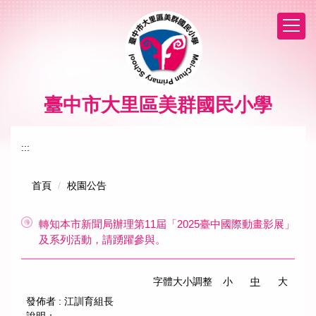
跳
到
主
要
內
容
區
臺中市大里區美群國民小學
:::
首頁
校園公告
轉知本市新聞局辦理第11屆「2025臺中國際動畫影展」
及系列活動，請踴躍參與。
字體大小調整
小
中
大
發佈者 :
江訓育組長