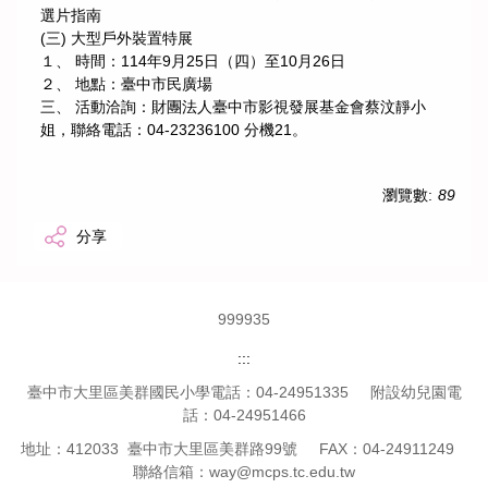
選片指南
(三) 大型戶外裝置特展
１、 時間：114年9月25日（四）至10月26日
２、 地點：臺中市民廣場
三、 活動洽詢：財團法人臺中市影視發展基金會蔡汶靜小
姐，聯絡電話：04-23236100 分機21。
瀏覽數:
89
分享
9
9
9
9
3
5
:::
臺中市大里區美群國民小學電話：04-24951335 附設幼兒園電
話：04-24951466
地址：412033 臺中市大里區美群路99號 FAX：04-24911249
聯絡信箱：way@mcps.tc.edu.tw