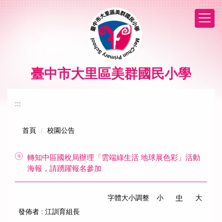
跳
到
主
要
內
容
區
臺中市大里區美群國民小學
:::
首頁
校園公告
轉知中區國稅局辦理「雲端綠生活 地球展色彩」活動
海報，請踴躍報名參加
字體大小調整
小
中
大
發佈者 :
江訓育組長